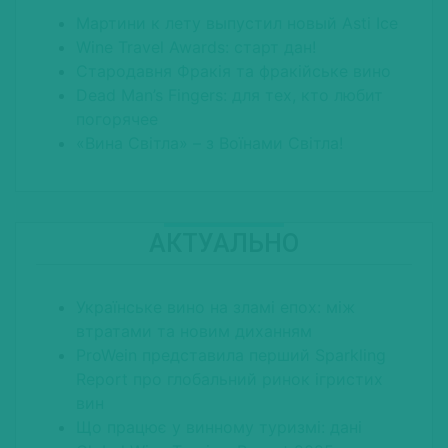
Мартини к лету выпустил новый Asti Ice
Wine Travel Awards: старт дан!
Стародавня Фракія та фракійське вино
Dead Man’s Fingers: для тех, кто любит
погорячее
«Вина Світла» – з Воїнами Світла!
АКТУАЛЬНО
Українське вино на зламі епох: між
втратами та новим диханням
ProWein представила перший Sparkling
Report про глобальний ринок ігристих
вин
Що працює у винному туризмі: дані