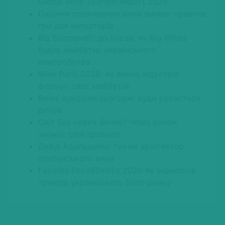
Global Wine Tourism Report 2025
Падіння споживання вина змінює правила
гри для імпортерів
Від Бессарабії до Києва: як Big Wines
будує майбутнє українського
виноробства
Wine Paris 2026: як винна індустрія
формує своє майбутнє
Винні аукціони сьогодні: куди рухається
ринок
Світ без нових бочок? Чому ринок
змінює свої правила
Девід Адельшейм: тихий архітектор
орегонського вина
Favorite Food&Drinks 2026 як індикатор
трендів українського food-ринку