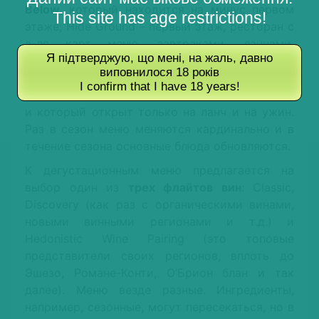
Below
, который находится на минус первом
This site has age restrictions!
этаже; Hide Ground – первый этаж, ресторан с
а-ля карт меню, завтраками, ланчами,
Я підтверджую, що мені, на жаль, давно
afternoon tea, ужинами, который открыт с 7
виповнилося 18 років
утра до полуночи; и
Hide Above
на втором
I confirm that I have 18 years!
этаже, где есть только дегустационное меню
и который открыт только на ланч и на ужин.
Раз в сезон меню меняются кардинально и в
течение сезона основные блюда обновляются.
К дегустационным меню предлагается на
выбор один из
трех флайтов вин
: Classic,
Discovery (как раз с органическими винами,
новыми винными регионами и т.д.) и
Hedonistic Wine Pairing (это топовые
представители своих регионов, вплоть до
Эшезо, Романе-Конти, О’Брион блан и так
далее). Меню везде разные. Ингредиенты,
например, сезонные, могут пересекаться, но в