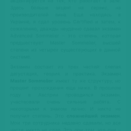
акцентируется на тех, кто работает в зале.
Здесь больше акцент на сервис, на
производителей вина. Еще находясь в
Украине, я сдал уровень Certified и затем, к
сожалению, дважды неудачно сдавал экзамен
Advanced Sommelier – это степень, которая
предшествует Master Sommelier, высшей
степени из четырех существующих в данной
системе.
Экзамен состоит из трех частей: слепая
дегустация, теория и практика. Экзамен
Master Sommelier
имеет ту же структуру, но
процент прохождения еще ниже. В прошлом
году в Австрии проводился экзамен,
участвовали очень сильные ребята. С
некоторыми я знаком лично. И никто не
получил степень. Это
сложнейший экзамен
.
Мои три сотрудника недавно сдавали, но все
части никто не сдал. Это при том, что они –