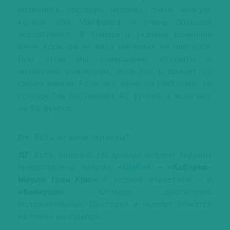
позволить хорошую наценку, очень низкую,
кстати, для Мэйфейра, и очень большой
ассортимент. В планшете указана конечная
цена, корк фи за вина магазина не платится.
При этом мы совершенно открыты и
позитивно реагируем, если гость придет со
своим вином. Если это вино из Hedonism, то
corkage fee составляет 40 фунтов, а если нет,
то 50 фунтов.
D+:
Есть ли вина Украины?
ДГ:
Есть, конечно. На данный момент Украина
представлена винами
«
Шабо
» – «Каберне-
Мерло Гран Крю»
с черной этикеткой – и
«Бейкуша»
. Отзывы достаточно
положительные. Доставка и импорт ложатся
на плечи виноделов.