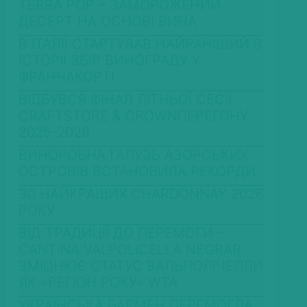
TERRA POP – ЗАМОРОЖЕНИЙ
ДЕСЕРТ НА ОСНОВІ ВИНА
В ІТАЛІЇ СТАРТУВАВ НАЙРАНІШИЙ В
ІСТОРІЇ ЗБІР ВИНОГРАДУ У
ФРАНЧАКОРТІ
ВІДБУВСЯ ФІНАЛ ЛІТНЬОЇ СЕСІЇ
CRAFTSTORE & CROWNПЕРЕГОНУ
2025-2026
ВИНОРОБНА ГАЛУЗЬ АЗОРСЬКИХ
ОСТРОВІВ ВСТАНОВИЛА РЕКОРДИ
30 НАЙКРАЩИХ CHARDONNAY 2026
РОКУ
ВІД ТРАДИЦІЇ ДО ПЕРЕМОГИ –
CANTINA VALPOLICELLA NEGRAR
ЗМІЦНЮЄ СТАТУС ВАЛЬПОЛІЧЕЛЛИ
ЯК «РЕГІОН РОКУ» WTA
УКРАЇНСЬКА БАРМЕН ПЕРЕМОГЛА