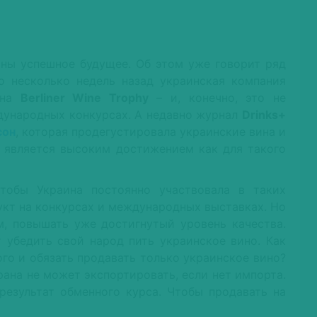
ины успешное будущее. Об этом уже говорит ряд
о несколько недель назад украинская компания
 на
Berliner Wine Trophy
– и, конечно, это не
дународных конкурсах. А недавно журнал
Drinks+
сон
, которая продегустировала украинские вина и
то является высоким достижением как для такого
тобы Украина постоянно участвовала в таких
укт на конкурсах и международных выставках. Но
, повышать уже достигнутый уровень качества.
 убедить свой народ пить украинское вино. Как
ого и обязать продавать только украинское вино?
трана не может экспортировать, если нет импорта.
езультат обменного курса. Чтобы продавать на