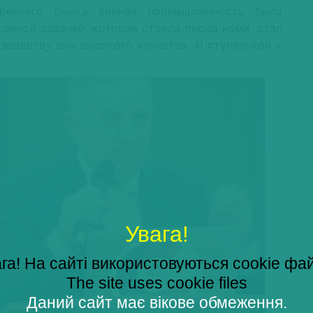
реннего рынка винная промышленность была
лавной задачей, которая стояла перед нами, стал
изводству вин высокого качества. И ступенькой к
Увага!
га! На сайті використовуються cookie фа
The site uses cookie files
Даний сайт має вікове обмеження.