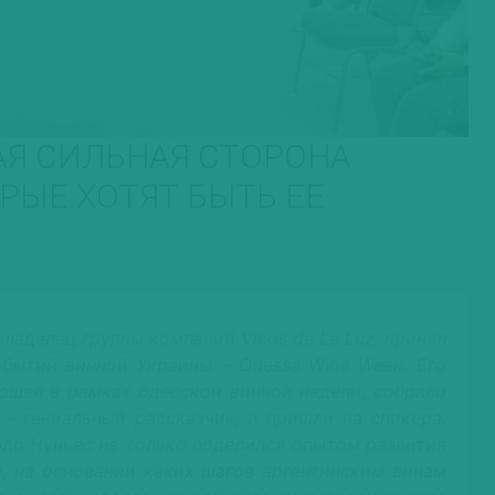
МАЯ СИЛЬНАЯ СТОРОНА
РЫЕ ХОТЯТ БЫТЬ ЕЕ
владелец группы компаний Vinos de La Luz, принял
бытий винной Украины – Odessa Wine Week. Его
рошел в рамках одесской винной недели, собрало
 – гениальный рассказчик, и пришли на спикера.
рдо Нуньес не только поделился опытом развития
м, на основании каких шагов аргентинским винам