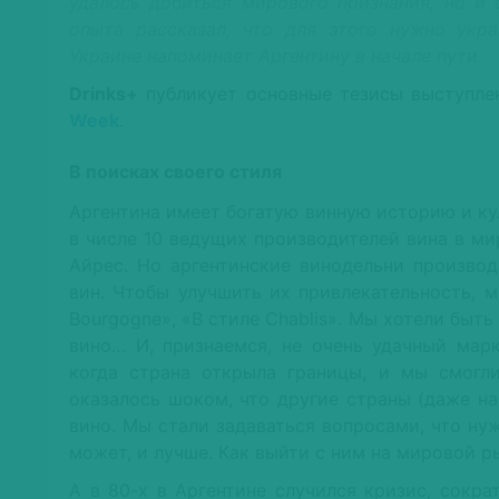
удалось добиться мирового признания, но и 
опыта рассказал, что для этого нужно укр
Украине напоминает Аргентину в начале пути.
Drinks+
публикует основные тезисы выступле
Week
.
В поисках своего стиля
Аргентина имеет богатую винную историю и ку
в числе 10 ведущих производителей вина в ми
Айрес. Но аргентинские винодельни производ
вин. Чтобы улучшить их привлекательность, м
Bourgogne», «В стиле Chablis». Мы хотели быть
вино… И, признаемся, не очень удачный марк
когда страна открыла границы, и мы смогл
оказалось шоком, что другие страны (даже н
вино. Мы стали задаваться вопросами, что нуж
может, и лучше. Как выйти с ним на мировой р
А в 80-х в Аргентине случился кризис, сокра