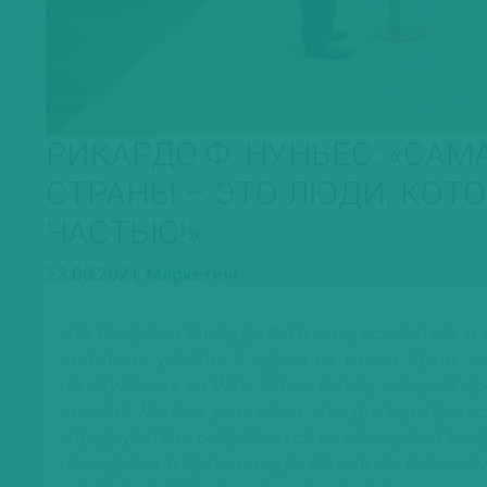
РИКАРДО Ф. НУНЬЕС: «СА
СТРАНЫ – ЭТО ЛЮДИ, КОТО
ЧАСТЬЮ!»
23.06.2021,
Маркетинг
Не так давно Рикардо Ф. Нуньес, основатель и 
активное участие в одном из самых ярких со
выступление на Wine Future Forum, который п
аншлаг. Многие уже знают, что доктор Нуньес
Предчувствие собравшихся не обмануло: Рика
виноделия в Аргентине, разложив по полочка