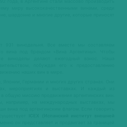
92 года, в Аргентине стали массово производить
сему миру высококачественными винами, среди
ерне, шардонне и многие другие, которые приносят
т 931 винодельня. Все вместе мы составляем
о вина под брендом «Вина Аргентины». Чтобы
се виноделы делают ежегодный взнос. Наша
вительством, побуждая его к предоставлению
вижению наших вин в мире.
, Японии, Германии и многих других странах. Они
сах, мероприятиях и выставках. И каждый из
д в общую миссию продвижения аргентинских вин.
ы, например, на международных выставках, мы
ши вина под аргентинским флагом. Если говорить
 существует
ICEX
(Испанский институт внешней
Именно он представляет и продвигает за границей