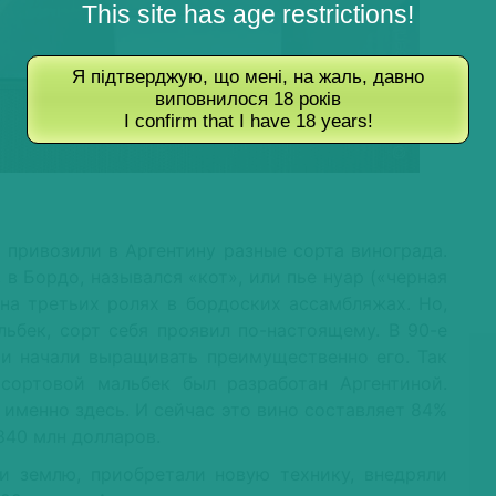
This site has age restrictions!
Я підтверджую, що мені, на жаль, давно
виповнилося 18 років
I confirm that I have 18 years!
ы привозили в Аргентину разные сорта винограда.
 в Бордо, назывался «кот», или пье нуар («черная
 на третьих ролях в бордоских ассамбляжах. Но,
льбек, сорт себя проявил по-настоящему. В 90-е
и начали выращивать преимущественно его. Так
осортовой мальбек был разработан Аргентиной.
именно здесь. И сейчас это вино составляет 84%
840 млн долларов.
 землю, приобретали новую технику, внедряли