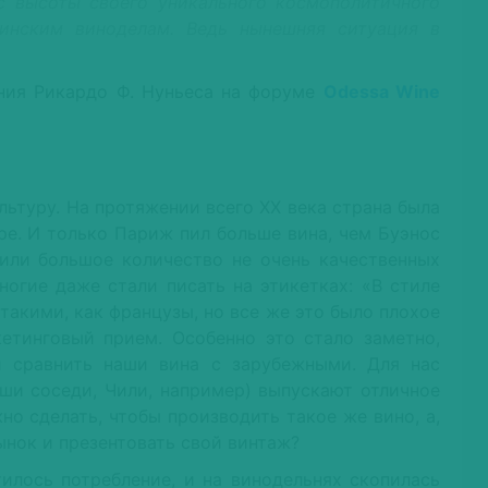
с высоты своего уникального космополитичного
аинским виноделам. Ведь нынешняя ситуация в
ния Рикардо Ф. Нуньеса на форуме
Odessa Wine
льтуру. На протяжении всего ХХ века страна была
ре. И только Париж пил больше вина, чем Буэнос
или большое количество не очень качественных
ногие даже стали писать на этикетках: «В стиле
 такими, как французы, но все же это было плохое
етинговый прием. Особенно это стало заметно,
и сравнить наши вина с зарубежными. Для нас
аши соседи, Чили, например) выпускают отличное
но сделать, чтобы производить такое же вино, а,
ынок и презентовать свой винтаж?
тилось потребление, и на винодельнях скопилась