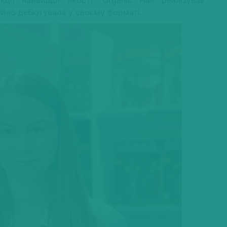
іційно дебютувала у своєму форматі.