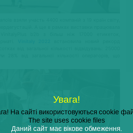
поїв взяли участь 4400 компаній з 19 країн світу,
упердегустацій. А ще в рамках виставки працювала
initalyPlus b2b з більш ніж 17000 етикеток,
орматі.
Vinitaly 2022
встановила новий рекорд
отках від загальної кількості відвідувань: 25000
и 28% від загальної кількості операторів, що
Увага!
га! На сайті використовуються cookie фа
The site uses cookie files
Даний сайт має вікове обмеження.