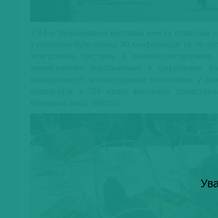
У 54-й Міжнародній виставці вин та спиртних на
у програмі було понад 30 конференцій та 76 с
інтегрована система з онлайн-платформою V
завантажених виробниками у цифровому ф
відвідуваності міжнародними покупцями у відс
операторів з 139 країн фактично представил
відвідали захід (88000).
Ува