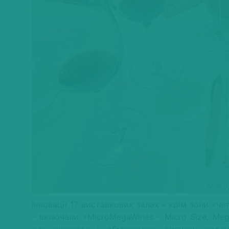
Інновації 17 виставкових залах – крім зони «ч
– включали «MicroMegaWines – Micro Size, Meg
для нішевого і обмеженого випуску продукц