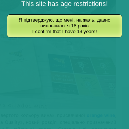
This site has age restrictions!
Я підтверджую, що мені, на жаль, давно
виповнилося 18 років
I confirm that I have 18 years!
етвертого кольору вина», присвяченої
orange wine
,
a Quality», новий розділ, спеціально призначений
ії найвищої якості. Organic Hall реалізував