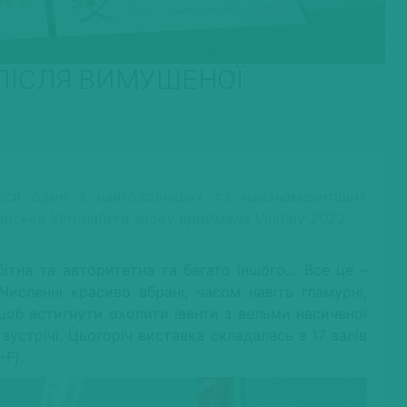
І ПІСЛЯ ВИМУШЕНОЇ
вся один з найголовніших та найзнаменитіших
лійська Veronafiere знову приймала Vinitaly 2022.
бітна та авторитетна та багато іншого… Все це –
исленні красиво вбрані, часом навіть гламурні,
щоб встигнути охопити івенти з вельми насиченої
зустрічі. Цьогоріч виставка складалась з 17 залів
-F).