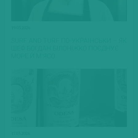
19.03.2026
SURF AND TURF ПО-УКРАЇНСЬКИ – ЯК
ШЕФ БОГДАН БІЛОНІЖКО ПОЄДНУЄ
МОРЕ Й М’ЯСО
17.03.2026